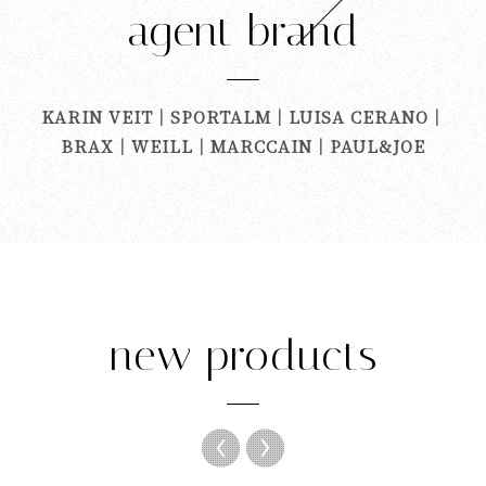
agent brand
KARIN VEIT
｜
SPORTALM｜
LUISA CERANO｜
BRAX｜WEILL
｜MARCCAIN
｜PAUL&JOE
new products
Previ
Next
ous