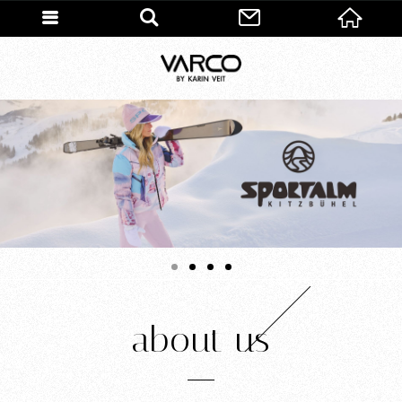
1
2
3
4
about us