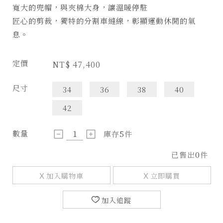
寬大的兜帽，與夾棉大身，讓溫暖停駐
匠心的剪裁，獨特的分割車縫線，彰顯運動休閒的氣
息。
定價
NT$
47,400
尺寸
34
36
38
40
42
數量
庫存
5
件
已售出
0
件
加入購物車
立即購買
加入追蹤