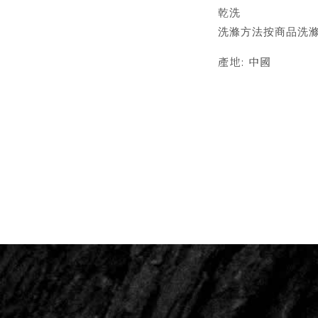
乾洗
洗滌方法按商品洗
產地: 中國