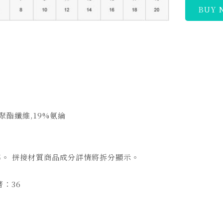
BUY 
%聚酯纖維,19%氨綸
。 拼接材質商品成分詳情將拆分顯示。
著：36