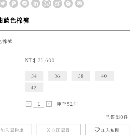
油藍色棉褲
色棉褲
NT$
21,600
34
36
38
40
42
庫存
52
件
已售出
0
件
加入購物車
立即購買
加入追蹤