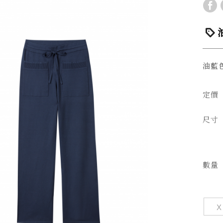
油藍
定價
尺寸
數量